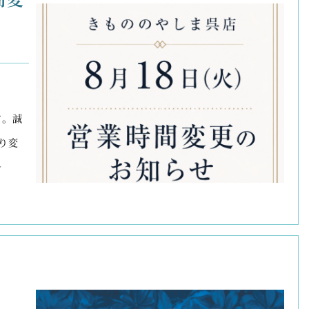
す。誠
り変
～