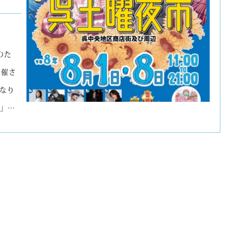
のた
開催さ
になり
市」…