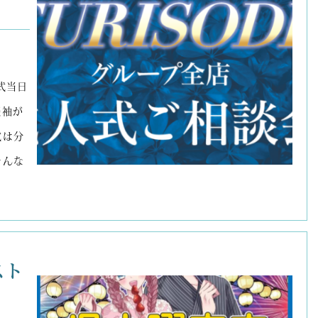
式当日
振袖が
式は分
そんな
スト