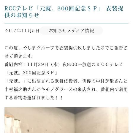
RCCテレビ「元就。300回記念ＳＰ」 衣装提
供のお知らせ
2017年11月5日
お知らせ
メディア情報
この度、やしまグループで衣装提供致しましたのでご報告さ
せて頂きます。
番組内容：11月29日（水）夜8:00～放送のＲＣＣテレビ
「元就。300回記念ＳＰ」
「元就。」に出演される歌舞伎役者、俳優の中村芝翫さんと
中村福之助さんがキモノグラースの来店され、番組内で着用
する着物を選ばれました！！